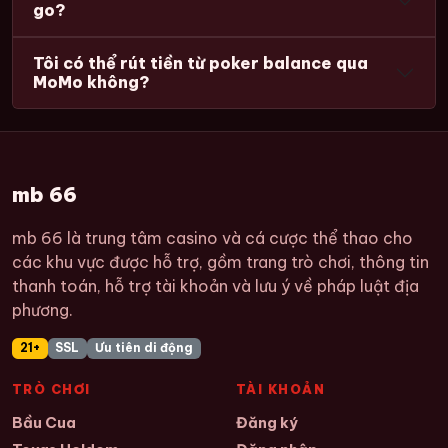
go?
Tôi có thể rút tiền từ poker balance qua
MoMo không?
mb 66
mb 66 là trung tâm casino và cá cược thể thao cho
các khu vực được hỗ trợ, gồm trang trò chơi, thông tin
thanh toán, hỗ trợ tài khoản và lưu ý về pháp luật địa
phương.
21+
SSL
Ưu tiên di động
TRÒ CHƠI
TÀI KHOẢN
Bầu Cua
Đăng ký