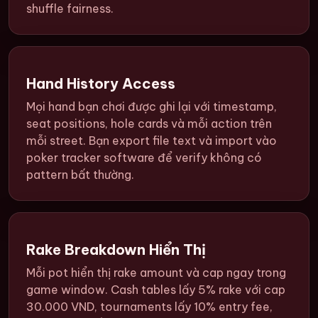
shuffle fairness.
Hand History Access
Mọi hand bạn chơi được ghi lại với timestamp,
seat positions, hole cards và mỗi action trên
mỗi street. Bạn export file text và import vào
poker tracker software để verify không có
pattern bất thường.
Rake Breakdown Hiển Thị
Mỗi pot hiển thị rake amount và cap ngay trong
game window. Cash tables lấy 5% rake với cap
30.000 VND, tournaments lấy 10% entry fee,