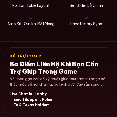
Portrait Table Layout
Bet Slider Dễ Chỉnh
Auto Sit-Out Khi Mất Mạng
Hand History Sync
HỖ TRỢ POKER
Ba Điểm Liên Hệ Khi Bạn Cần
Trợ Giúp Trong Game
Nếu bạn gặp vấn đề kỹ thuật giữa tournament hoặc có
thắc mắc về hand ruling, ba kênh dưới đây sẵn sàng...
Live Chat In-Lobby
Email Support Poker
FAQ Texas Holdem