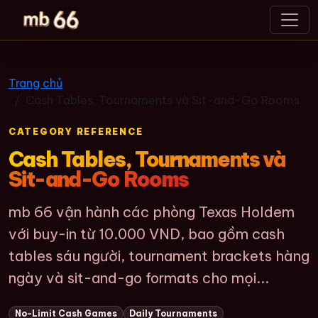
mb 66
Trang chủ
Cash Tables, Tournaments và Sit-and-Go Rooms
CATEGORY REFERENCE
Cash Tables, Tournaments và
Sit-and-Go Rooms
mb 66 vận hành các phòng Texas Holdem
với buy-in từ 10.000 VND, bao gồm cash
tables sáu người, tournament brackets hàng
ngày và sit-and-go formats cho mọi...
No-Limit Cash Games
Daily Tournaments