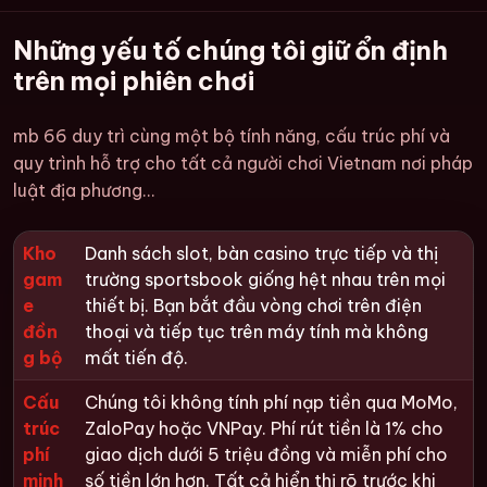
Những yếu tố chúng tôi giữ ổn định
trên mọi phiên chơi
mb 66 duy trì cùng một bộ tính năng, cấu trúc phí và
quy trình hỗ trợ cho tất cả người chơi Vietnam nơi pháp
luật địa phương...
Kho
Danh sách slot, bàn casino trực tiếp và thị
gam
trường sportsbook giống hệt nhau trên mọi
e
thiết bị. Bạn bắt đầu vòng chơi trên điện
đồn
thoại và tiếp tục trên máy tính mà không
g bộ
mất tiến độ.
Cấu
Chúng tôi không tính phí nạp tiền qua MoMo,
trúc
ZaloPay hoặc VNPay. Phí rút tiền là 1% cho
phí
giao dịch dưới 5 triệu đồng và miễn phí cho
minh
số tiền lớn hơn. Tất cả hiển thị rõ trước khi