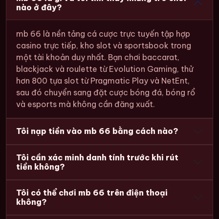
nào ở đây?
mb 66 là nền tảng cá cược trực tuyến tập hợp
casino trực tiếp, kho slot và sportsbook trong
một tài khoản duy nhất. Bạn chơi baccarat,
blackjack và roulette từ Evolution Gaming, thử
hơn 800 tựa slot từ Pragmatic Play và NetEnt,
sau đó chuyển sang đặt cược bóng đá, bóng rổ
và esports mà không cần đăng xuất.
Tôi nạp tiền vào mb 66 bằng cách nào?
Tôi cần xác minh danh tính trước khi rút
tiền không?
Tôi có thể chơi mb 66 trên điện thoại
không?