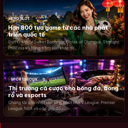
KHO SLOT
Hơn 800 tựa game từ các nhà phát
triển quốc tế
Bạn tìm thấy Sweet Bonanza, Gates of Olympus, Starlight
Princess và hàng trăm slot khác từ...
SPORTSBOOK
Thị trường cá cược cho bóng đá, bóng
rổ và esports
Chúng tôi cập nhật kèo từng phút cho V.League, Premier
League, NBA và các giải đấu...