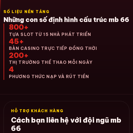
SỐ LIỆU NỀN TẢNG
Những con số định hình cấu trúc mb 66
800+
TỰA SLOT TỪ 15 NHÀ PHÁT TRIỂN
45+
BÀN CASINO TRỰC TIẾP ĐỒNG THỜI
200+
THỊ TRƯỜNG THỂ THAO MỖI NGÀY
4
PHƯƠNG THỨC NẠP VÀ RÚT TIỀN
HỖ TRỢ KHÁCH HÀNG
Cách bạn liên hệ với đội ngũ mb
66