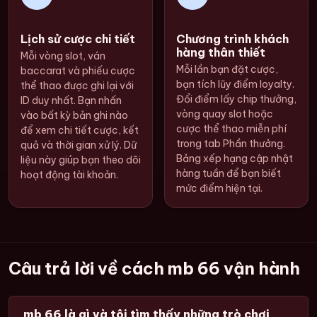
Lịch sử cược chi tiết
Chương trình khách
hàng thân thiết
Mỗi vòng slot, ván
Mỗi lần bạn đặt cược,
baccarat và phiếu cược
bạn tích lũy điểm loyalty.
thể thao được ghi lại với
Đổi điểm lấy chip thưởng,
ID duy nhất. Bạn nhấn
vòng quay slot hoặc
vào bất kỳ bản ghi nào
cược thể thao miễn phí
để xem chi tiết cược, kết
trong tab Phần thưởng.
quả và thời gian xử lý. Dữ
Bảng xếp hạng cập nhật
liệu này giúp bạn theo dõi
hàng tuần để bạn biết
hoạt động tài khoản.
mức điểm hiện tại.
Câu trả lời về cách mb 66 vận hành
mb 66 là gì và tôi tìm thấy những trò chơi