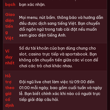
bạch
bạn xác nhận.
Giao
Mọi menu, nút bấm, thông báo và hướng dẫn
diện
đều được dịch sang tiếng Việt. Bạn chuyển
tiến
đổi ngôn ngữ trong tab cài đặt nếu muốn
g
xem giao diện tiếng Anh.
Việt
Số dư tài khoản của bạn dùng chung cho
Ví
slot, casino trực tiếp và sportsbook. Bạn
duy
không cần chuyển tiền giữa các ví con để
nhất
chơi các trò chơi khác nhau.
Hỗ
trợ
Đội ngũ live chat làm việc từ 09:00 đến
theo
01:00 mỗi ngày, bao gồm cuối tuần và ngày
giờ
lễ. Bạn biết chính xác khi nào có người trực
cố
tiếp giải đáp câu hỏi.
định