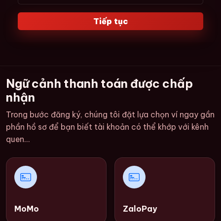
Tiếp tục
Ngữ cảnh thanh toán được chấp
nhận
Trong bước đăng ký, chúng tôi đặt lựa chọn ví ngay gần
phần hồ sơ để bạn biết tài khoản có thể khớp với kênh
quen...
MoMo
ZaloPay