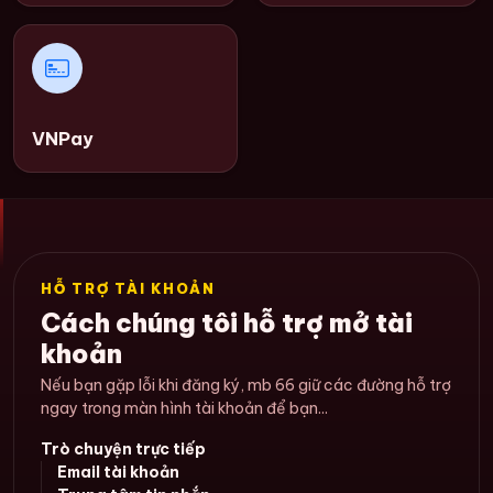
VNPay
HỖ TRỢ TÀI KHOẢN
Cách chúng tôi hỗ trợ mở tài
khoản
Nếu bạn gặp lỗi khi đăng ký, mb 66 giữ các đường hỗ trợ
ngay trong màn hình tài khoản để bạn...
Trò chuyện trực tiếp
Email tài khoản