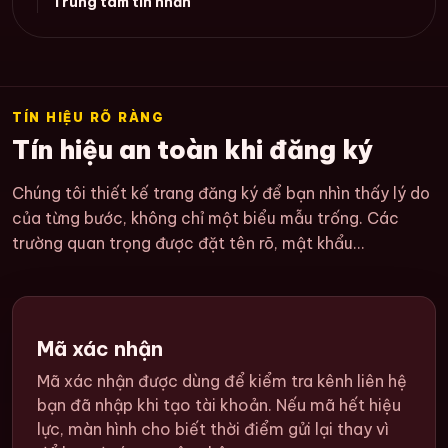
Trung tâm tin nhắn
TÍN HIỆU RÕ RÀNG
Tín hiệu an toàn khi đăng ký
Chúng tôi thiết kế trang đăng ký để bạn nhìn thấy lý do
của từng bước, không chỉ một biểu mẫu trống. Các
trường quan trọng được đặt tên rõ, mật khẩu...
Mã xác nhận
Mã xác nhận được dùng để kiểm tra kênh liên hệ
bạn đã nhập khi tạo tài khoản. Nếu mã hết hiệu
lực, màn hình cho biết thời điểm gửi lại thay vì