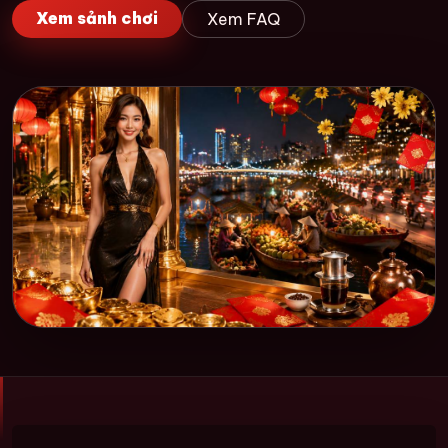
Xem sảnh chơi
Xem FAQ