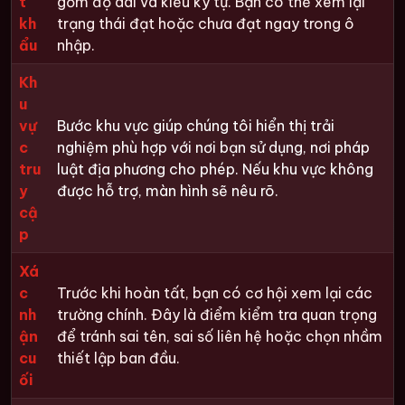
t
gồm độ dài và kiểu ký tự. Bạn có thể xem lại
kh
trạng thái đạt hoặc chưa đạt ngay trong ô
ẩu
nhập.
Kh
u
vự
Bước khu vực giúp chúng tôi hiển thị trải
c
nghiệm phù hợp với nơi bạn sử dụng, nơi pháp
tru
luật địa phương cho phép. Nếu khu vực không
y
được hỗ trợ, màn hình sẽ nêu rõ.
cậ
p
Xá
c
Trước khi hoàn tất, bạn có cơ hội xem lại các
nh
trường chính. Đây là điểm kiểm tra quan trọng
ận
để tránh sai tên, sai số liên hệ hoặc chọn nhầm
cu
thiết lập ban đầu.
ối