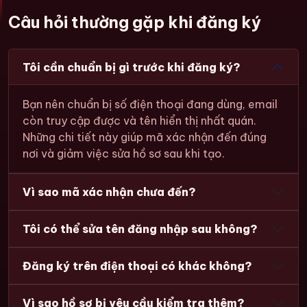
Câu hỏi thường gặp khi đăng ký
Tôi cần chuẩn bị gì trước khi đăng ký?
Bạn nên chuẩn bị số điện thoại đang dùng, email
còn truy cập được và tên hiển thị nhất quán.
Những chi tiết này giúp mã xác nhận đến đúng
nơi và giảm việc sửa hồ sơ sau khi tạo.
Vì sao mã xác nhận chưa đến?
Tôi có thể sửa tên đăng nhập sau không?
Đăng ký trên điện thoại có khác không?
Vì sao hồ sơ bị yêu cầu kiểm tra thêm?