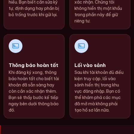
hiểu. Bạn biết cần sửa ký
xác nhận. Chúng tôi
tự, định dạng hay phần bị
không hiển thị mật khẩu
bỏ trống trước khi gửi lại.
trong phần này để giữ
riêng tư.
Thông báo hoàn tất
Lối vào sảnh
Khi đăng ký xong, thông
Sau khi tài khoản đủ điều
báo hoàn tất cho biết tài
kiện truy cập, lối vào
khoản đã sẵn sàng hay
sảnh hiển thị trong khu
còn cần xác nhận thêm.
vực đăng nhập. Bạn có
Bạn sẽ thấy bước kế tiếp
thể khám phá các mục
ngay bên dưới thông báo
đã mở mà không phải
đó.
tạo hồ sơ lần nữa.