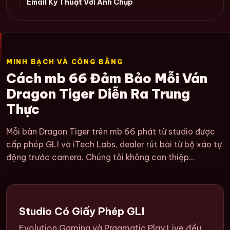
Email Kỹ Thuật Với Ảnh Chụp
MINH BẠCH VÀ CÔNG BẰNG
Cách mb 66 Đảm Bảo Mỗi Ván
Dragon Tiger Diễn Ra Trung
Thực
Mỗi bàn Dragon Tiger trên mb 66 phát từ studio được
cấp phép GLI và iTech Labs, dealer rút bài từ bộ xáo tự
động trước camera. Chúng tôi không can thiệp...
Studio Có Giấy Phép GLI
Evolution Gaming và Pragmatic Play Live đều