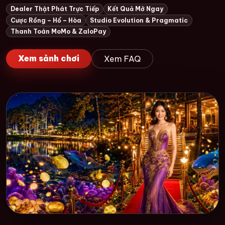
Dealer Thật Phát Trực Tiếp
Kết Quả Mở Ngay
Cược Rồng – Hổ – Hòa
Studio Evolution & Pragmatic
Thanh Toán MoMo & ZaloPay
Xem sảnh chơi
Xem FAQ