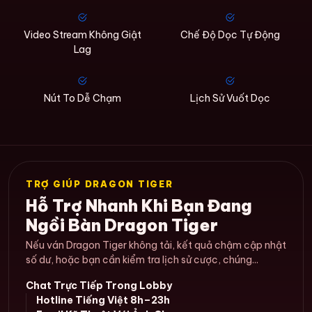
Video Stream Không Giật
Chế Độ Dọc Tự Động
Lag
Nút To Dễ Chạm
Lịch Sử Vuốt Dọc
TRỢ GIÚP DRAGON TIGER
Hỗ Trợ Nhanh Khi Bạn Đang
Ngồi Bàn Dragon Tiger
Nếu ván Dragon Tiger không tải, kết quả chậm cập nhật
số dư, hoặc bạn cần kiểm tra lịch sử cược, chúng...
Chat Trực Tiếp Trong Lobby
Hotline Tiếng Việt 8h–23h