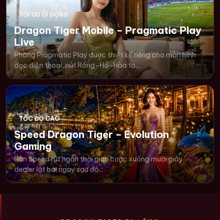
TỐI ƯU DI ĐỘNG
Dragon Tiger Mobile – Pragmatic Play
Live
Phòng Pragmatic Play được thiết kế riêng cho màn hình
dọc điện thoại, nút Rồng–Hổ–Hòa to...
TỐC ĐỘ CAO
Speed Dragon Tiger – Evolution
Gaming
Bàn Speed rút ngắn thời gian cược xuống mười giây,
dealer lật bài ngay sau đó...