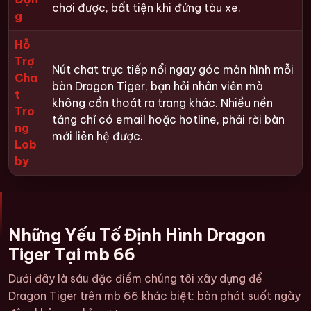
chơi được, bất tiện khi đứng tàu xe.
g
Hỗ
Trợ
Nút chat trực tiếp nổi ngay góc màn hình mỗi
Cha
bàn Dragon Tiger, bạn hỏi nhân viên mà
t
không cần thoát ra trang khác. Nhiều nền
Tro
tảng chỉ có email hoặc hotline, phải rời bàn
ng
mới liên hệ được.
Lob
by
Những Yếu Tố Định Hình Dragon
Tiger Tại mb 66
Dưới đây là sáu đặc điểm chúng tôi xây dựng để
Dragon Tiger trên mb 66 khác biệt: bàn phát suốt ngày