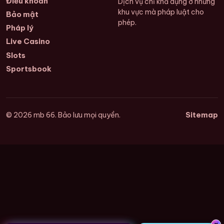
Điều khoản
Dịch vụ chỉ khả dụng ở những
khu vực mà pháp luật cho
Bảo mật
phép.
Pháp lý
Live Casino
Slots
Sportsbook
Sitemap
© 2026 mb 66. Bảo lưu mọi quyền.