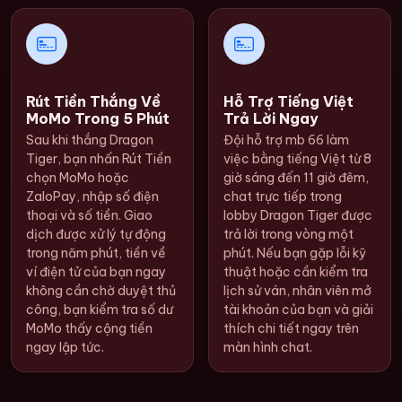
Rút Tiền Thắng Về
Hỗ Trợ Tiếng Việt
MoMo Trong 5 Phút
Trả Lời Ngay
Sau khi thắng Dragon
Đội hỗ trợ mb 66 làm
Tiger, bạn nhấn Rút Tiền
việc bằng tiếng Việt từ 8
chọn MoMo hoặc
giờ sáng đến 11 giờ đêm,
ZaloPay, nhập số điện
chat trực tiếp trong
thoại và số tiền. Giao
lobby Dragon Tiger được
dịch được xử lý tự động
trả lời trong vòng một
trong năm phút, tiền về
phút. Nếu bạn gặp lỗi kỹ
ví điện tử của bạn ngay
thuật hoặc cần kiểm tra
không cần chờ duyệt thủ
lịch sử ván, nhân viên mở
công, bạn kiểm tra số dư
tài khoản của bạn và giải
MoMo thấy cộng tiền
thích chi tiết ngay trên
ngay lập tức.
màn hình chat.