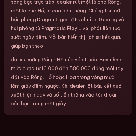
sòng bạc trực tiếp: dealer rút một lá cho Rồng,
một lá cho Hổ, lá cao hơn thắng. Chúng tôi mở
bốn phòng Dragon Tiger từ Evolution Gaming và
hai phòng từ Pragmatic Play Live, phát liên tục
suốt ngày đêm. Mỗi bàn hiển thị lịch sử kết quả,
giúp bạn theo
dõi xu hướng Rồng–Hổ của ván trước. Bạn chọn
mức cược từ 10.000 đến 500.000 đồng mỗi tay,
đặt vào Rồng, Hổ hoặc Hòa trong vòng mười
lăm giây đếm ngược. Khi dealer lật bài, kết quả
xuất hiện ngay và số tiền thắng vào tài khoản
của bạn trong một giây.