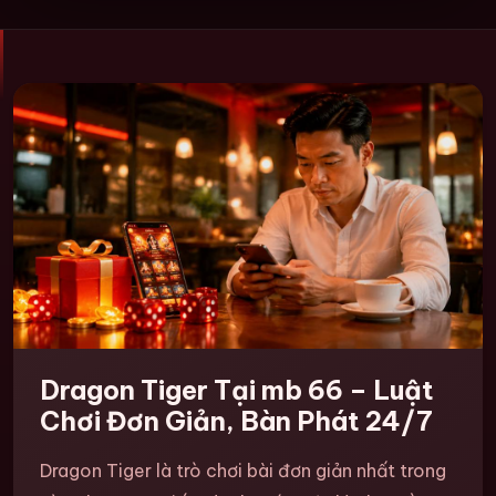
Dragon Tiger Tại mb 66 – Luật
Chơi Đơn Giản, Bàn Phát 24/7
Dragon Tiger là trò chơi bài đơn giản nhất trong