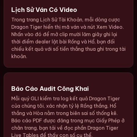
Lịch Sử Ván Có Video
Trong trang Lịch Sử Tài Khoản, mỗi dòng cược
Dragon Tiger hiển thị mã ván và nút Xem Video.
Nhấn vào đó để mở clip mười lăm giây ghi lại
thời điểm dealer lật bài Rồng và Hổ, bạn đối
chiếu kết quả với số tiền thắng thua ghi trong tài
khoản.
Báo Cáo Audit Công Khai
Mỗi quý GLI kiểm tra log kết quả Dragon Tiger
của chúng tôi, xác nhận tỷ lệ Rồng thắng, Hổ
thắng và Hòa nằm trong biên sai số thống kê.
Báo cáo PDF được đăng trong mục Giấy Phép ở
chân trang, bạn tải về đọc phần Dragon Tiger
Live Tables để thấy con số cụ thể.